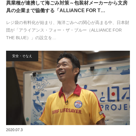
異業種が連携して海ごみ対策～包装材メーカーから文房
具の企業まで協働する「ALLIANCE FOR T…
レジ袋の有料化が始まり、海洋ごみへの関心が高まる中、日本財
団が「アライアンス・フォー・ザ・ブルー（ALLIANCE FOR
THE BLUE）」の設立を…
安全・そなえ
2020.07.3