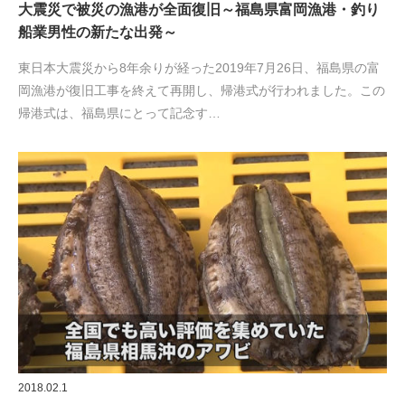
大震災で被災の漁港が全面復旧～福島県富岡漁港・釣り
船業男性の新たな出発～
東日本大震災から8年余りが経った2019年7月26日、福島県の富
岡漁港が復旧工事を終えて再開し、帰港式が行われました。この
帰港式は、福島県にとって記念す…
2018.02.1