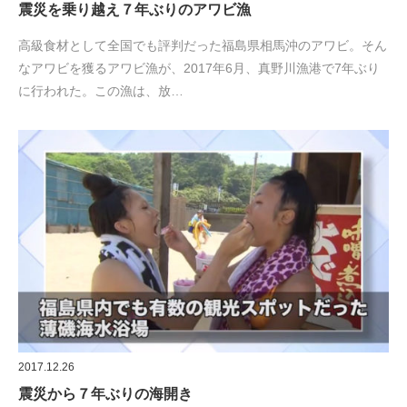
震災を乗り越え７年ぶりのアワビ漁
高級食材として全国でも評判だった福島県相馬沖のアワビ。そん
なアワビを獲るアワビ漁が、2017年6月、真野川漁港で7年ぶり
に行われた。この漁は、放…
2017.12.26
震災から７年ぶりの海開き