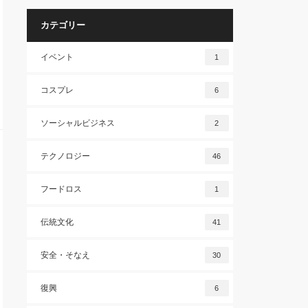
カテゴリー
イベント
1
コスプレ
6
ソーシャルビジネス
2
テクノロジー
46
フードロス
1
伝統文化
41
安全・そなえ
30
復興
6