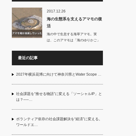
2017.12.26
海の生態系を支えるアマモの復
活
海の中で生息する海草アマモ。実
は、このアマモは「海のゆりかご」
と呼ばれ、…
最近の記事
2027年横浜花博に向けて神奈川県とWater Scope …
社会課題を“推せる物語”に変える「ソーシャルIP」と
は？──…
ボランティア依存の社会課題解決を“経済”に変える。
ワールドエ…