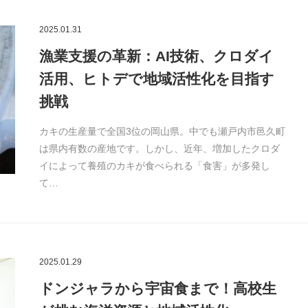
2025.01.31
漁業支援の革新：AI技術、クロダイ
活用、ヒトデで地域活性化を目指す
挑戦
カキの生産量で全国3位の岡山県。中でも瀬戸内市邑久町
は県内有数の産地です。しかし、近年、増加したクロダ
イによって養殖のカキが食べられる「食害」が多発し
て…
2025.01.29
ドンジャラから宇宙食まで！高校生