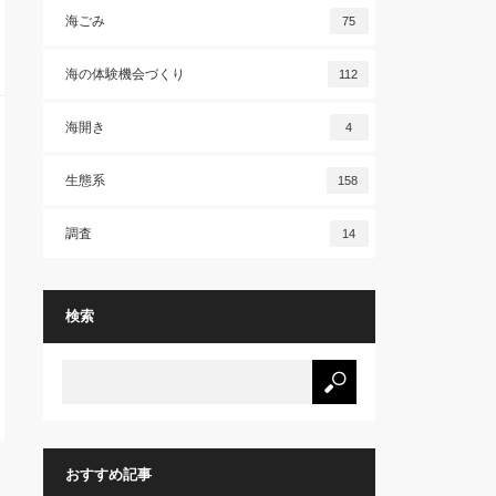
海ごみ
75
海の体験機会づくり
112
海開き
4
生態系
158
調査
14
検索
おすすめ記事