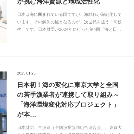
が挑む海洋資源と地域活性化
日本は海に囲まれている国ですが、海離れが深刻化して
います。その解決の鍵となるのが、次世代を担う「高校
生」です。日本財団が2024年に行った第4回「海と日…
2025.01.25
日本初！海の変化に東京大学と全国
の若手漁業者が連携して取り組み～
「海洋環境変化対応プロジェクト」
が本…
日本財団、全漁連（全国漁業協同組合連合会）、東京大