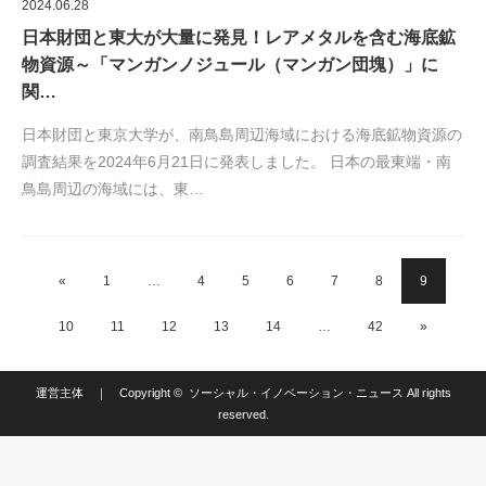
2024.06.28
日本財団と東大が大量に発見！レアメタルを含む海底鉱
物資源～「マンガンノジュール（マンガン団塊）」に
関…
日本財団と東京大学が、南鳥島周辺海域における海底鉱物資源の
調査結果を2024年6月21日に発表しました。 日本の最東端・南
鳥島周辺の海域には、東…
«
1
…
4
5
6
7
8
9
10
11
12
13
14
…
42
»
運営主体
｜ Copyright ©
ソーシャル・イノベーション・ニュース
All rights
reserved.