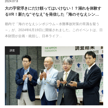
2024.07.8
大の字背浮きにだけ頼ってはいけない！？溺れを体験す
るVR！新たな“そなえ”を発信した「海のそなえシン…
都内で「海のそなえシンポジウム～水難事故対策の常識を疑う
～」が、2024年6月19日に開催されました。このイベントは、日
本財団が企画・統括し、日本ライフ…
調査