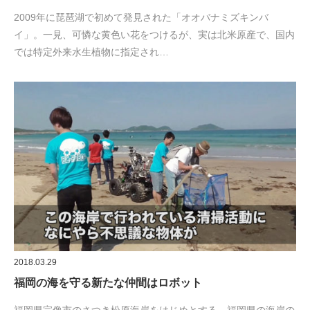
2009年に琵琶湖で初めて発見された「オオバナミズキンバ
イ」。一見、可憐な黄色い花をつけるが、実は北米原産で、国内
では特定外来水生植物に指定され…
2018.03.29
福岡の海を守る新たな仲間はロボット
福岡県宗像市のさつき松原海岸をはじめとする、福岡県の海岸の