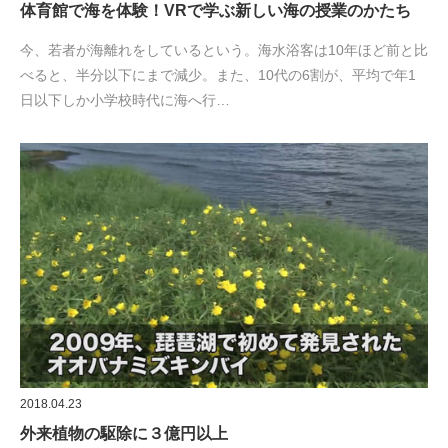
体育館で海を体験！VRで学ぶ新しい海の授業のかたち
今、若者が海離れをしているという。海水浴客は10年ほど前と比
べると、半分以下にまで減少。また、10代の6割が、平均で年1
日以下しか小学校時代に海へ行…
2018.04.23
外来植物の駆除に３億円以上