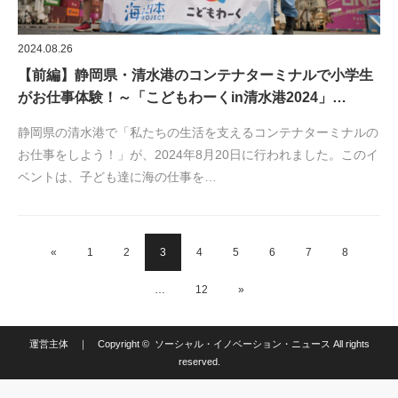
2024.08.26
【前編】静岡県・清水港のコンテナターミナルで小学生
がお仕事体験！～「こどもわーくin清水港2024」…
静岡県の清水港で「私たちの生活を支えるコンテナターミナルの
お仕事をしよう！」が、2024年8月20日に行われました。このイ
ベントは、子ども達に海の仕事を…
«
1
2
3
4
5
6
7
8
…
12
»
運営主体
｜ Copyright ©
ソーシャル・イノベーション・ニュース
All rights
reserved.