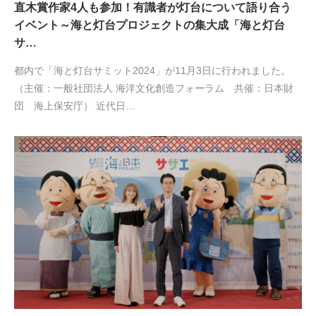
直木賞作家4人も参加！有識者が灯台について語り合う
イベント～海と灯台プロジェクトの集大成「海と灯台
サ…
都内で「海と灯台サミット2024」が11月3日に行われました。
（主催：一般社団法人 海洋文化創造フォーラム 共催：日本財
団 海上保安庁） 近代日…