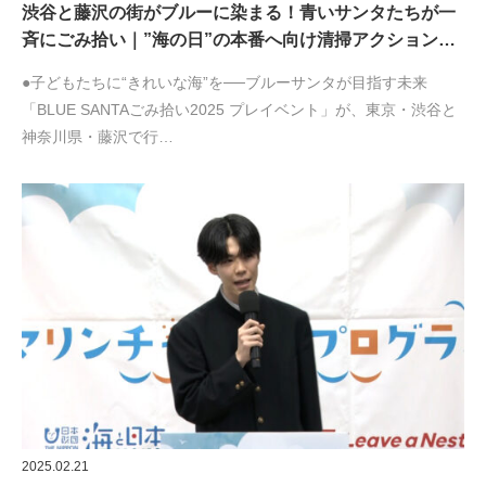
渋谷と藤沢の街がブルーに染まる！青いサンタたちが一
斉にごみ拾い｜”海の日”の本番へ向け清掃アクション…
●子どもたちに“きれいな海”を──ブルーサンタが目指す未来
「BLUE SANTAごみ拾い2025 プレイベント」が、東京・渋谷と
神奈川県・藤沢で行…
2025.02.21