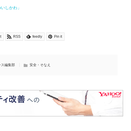
nいしかわ」
t
RSS
feedly
Pin it
ース編集部
安全・そなえ