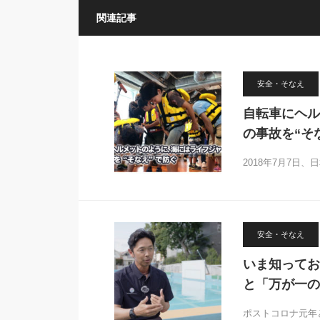
関連記事
安全・そなえ
自転車にヘル
の事故を“そ
2018年7月7日
安全・そなえ
いま知ってお
と「万が一の
ポストコロナ元年