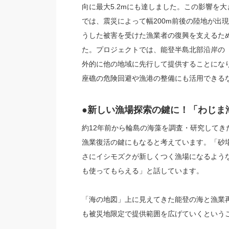
向に最大5.2mにも達しました。この影響を
では、震災によって幅200m前後の陸地が出
うした被害を受けた漁業者の復興を支えるため
た。プロジェクトでは、能登半島北部沿岸の
外的に他の地域に先行して提供することにな
座礁の危険回避や漁港の整備にも活用できる
●新しい漁場探索の鍵に！「わじま
約12年前から輪島の海藻を調査・研究して
漁業復活の鍵にもなると考えています。「砂
さにイシモズクが新しくつく漁場になるよう
も使ってもらえる」と話しています。
「海の地図」上に見えてきた能登の海と漁業再
も被災地限定で提供範囲を広げていくという