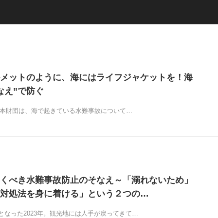
メットのように、海にはライフジャケットを！海
なえ”で防ぐ
、日本財団は、海で起きている水難事故について…
くべき水難事故防止のそなえ～「溺れないため」
対処法を身に着ける」という２つの…
となった2023年。観光地には人手が戻ってきて…