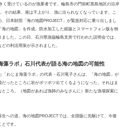
大きく受けているのが漁業者です。輪島市の門前町黒島地区の沿岸
現。その結果、港は干上がり、漁に出られなくなっています。こ
、日本財団「海の地図PROJECT」が緊急対応に乗り出しまし
「海の地図」を作成。防水加工した紙版とスマートフォン版を例
りました。この日、石川県漁協輪島支所で行われた説明会では、
などの利活用策が示されました。
海藻ラボ」石川代表が語る海の地図の可能性
きた「わじま海藻ラボ」の代表・石川竜子さんは、「海の地図」が
場だったところに岩がポツポツ出てくるようになった。それはま
なところ。（地図があれば漁師のみなさんに）新たな漁場探索に
生への道。海の地図PROJECTでは、全国版に先駆けて、今後
ことです。