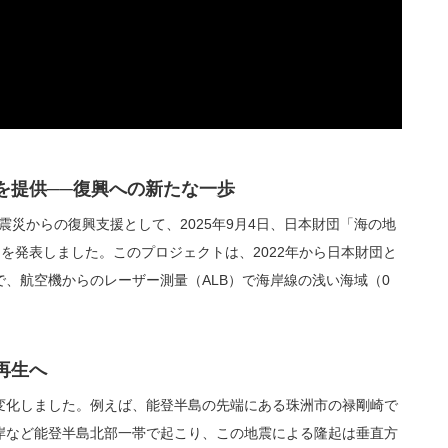
を提供──復興への新たな一歩
の震災からの復興支援として、2025年9月4日、日本財団「海の地
とを発表しました。このプロジェクトは、2022年から日本財団と
、航空機からのレーザー測量（ALB）で海岸線の浅い海域（0
再生へ
変化しました。例えば、能登半島の先端にある珠洲市の禄剛崎で
岸など能登半島北部一帯で起こり、この地震による隆起は垂直方