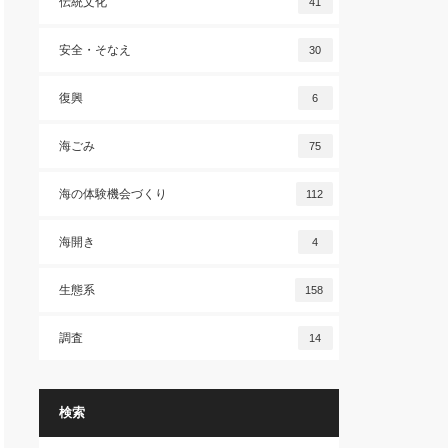
伝統文化
41
安全・そなえ
30
復興
6
海ごみ
75
海の体験機会づくり
112
海開き
4
生態系
158
調査
14
検索