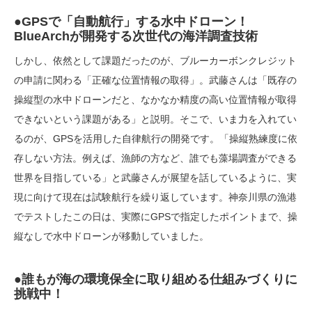
●GPSで「自動航行」する水中ドローン！
BlueArchが開発する次世代の海洋調査技術
しかし、依然として課題だったのが、ブルーカーボンクレジット
の申請に関わる「正確な位置情報の取得」。武藤さんは「既存の
操縦型の水中ドローンだと、なかなか精度の高い位置情報が取得
できないという課題がある」と説明。そこで、いま力を入れてい
るのが、GPSを活用した自律航行の開発です。「操縦熟練度に依
存しない方法。例えば、漁師の方など、誰でも藻場調査ができる
世界を目指している」と武藤さんが展望を話しているように、実
現に向けて現在は試験航行を繰り返しています。神奈川県の漁港
でテストしたこの日は、実際にGPSで指定したポイントまで、操
縦なしで水中ドローンが移動していました。
●誰もが海の環境保全に取り組める仕組みづくりに
挑戦中！