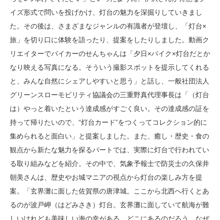
イズ形式で問いを投げかけ、灯台の魅力を深掘りしていきまし
た。その後は、さまざまなジャンルの有識者が登壇し、「灯台×
旅」を切り口に体験を語ったり、提案をしたりしました。動画ク
リエイターでバイカーのせんちゃんは「夕日×バイク×灯台だとか
なり映える写真になる。そういう撮影スポットを提示してくれる
と、みんな自然にシェアしやすいと思う」と話し、一般社団法人
グリーンスローモビリティ協議会の三重野真代理事長は「（灯台
は）やっと着いたという達成感がすごく良い。その達成感の証を
持って帰りたいので、“灯台カード”をつくってコレクション的に
集められると面白い」と提案しました。また、癒し・歴史・食の
観点から新たな魅力を探るパートでは、実際に灯台で行われてい
る取り組みなどを紹介。その中で、気象予報士で防災士の久保井
朝美さんは、歴史やお城マニアの視点から灯台の楽しみ方を提
案。「玄界灘に面した佐賀県の唐津城。ここから北西へ行くとあ
るのが波戸岬（はどみさき）灯台。玄界灘に面していて航海が難
しいけれども美味しい海の幸がある。どこにあるのだろう、なぜ