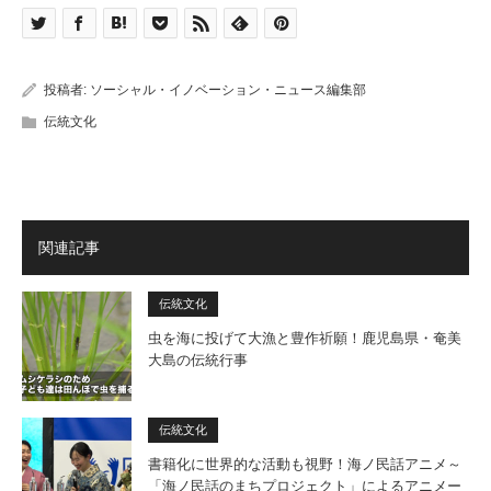
投稿者:
ソーシャル・イノベーション・ニュース編集部
伝統文化
関連記事
伝統文化
虫を海に投げて大漁と豊作祈願！鹿児島県・奄美
大島の伝統行事
伝統文化
書籍化に世界的な活動も視野！海ノ民話アニメ～
「海ノ民話のまちプロジェクト」によるアニメー