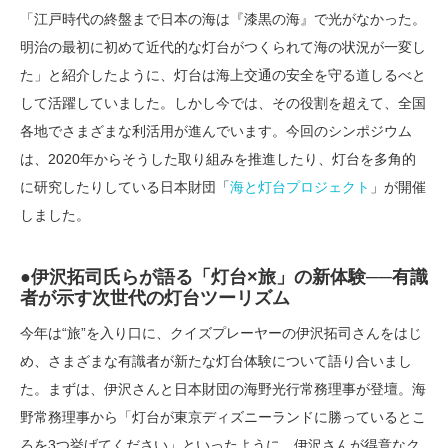
「江戸時代の終盤まで日本の海は『漆黒の海』で光がなかった。
明治の最初に初めて近代的な灯台がつくられて海の状況が一変し
た」と紹介したように、灯台は海上交通の安全を守る道しるべと
して活躍していました。しかし今では、その役割を超えて、全国
各地でさまざまな利活用が進んでいます。今回のシンポジウム
は、2020年からそうした取り組みを推進したり、灯台を多角的
に研究したりしている日本財団「
海と灯台プロジェクト
」が開催
しました。
●伊沢拓司氏らが語る「灯台×旅」の新体験──有識
者が示す次世代の灯台ツーリズム
今年は“旅”を入り口に、クイズプレーヤーの伊沢拓司さんをはじ
め、さまざまな有識者が新たな灯台体験について語り合いまし
た。まずは、伊沢さんと日本財団の海野光行常務理事が登壇。海
野常務理事から「灯台が東京ディズニーランドに勝っているとこ
ろを3つ挙げてください」といったように、伊沢さんが得意なク