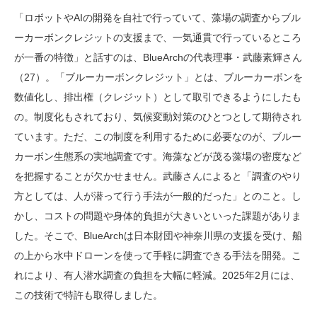
「ロボットやAIの開発を自社で行っていて、藻場の調査からブル
ーカーボンクレジットの支援まで、一気通貫で行っているところ
が一番の特徴」と話すのは、BlueArchの代表理事・武藤素輝さん
（27）。「ブルーカーボンクレジット」とは、ブルーカーボンを
数値化し、排出権（クレジット）として取引できるようにしたも
の。制度化もされており、気候変動対策のひとつとして期待され
ています。ただ、この制度を利用するために必要なのが、ブルー
カーボン生態系の実地調査です。海藻などが茂る藻場の密度など
を把握することが欠かせません。武藤さんによると「調査のやり
方としては、人が潜って行う手法が一般的だった」とのこと。し
かし、コストの問題や身体的負担が大きいといった課題がありま
した。そこで、BlueArchは日本財団や神奈川県の支援を受け、船
の上から水中ドローンを使って手軽に調査できる手法を開発。こ
れにより、有人潜水調査の負担を大幅に軽減。2025年2月には、
この技術で特許も取得しました。