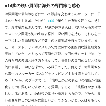
●14歳の鋭い質問に海外の専門家も感心
海洋問題の最前線などについて議論を交わすこのサミットに、日
本の中学生も参加。それが、
前編
で紹介した石野立翔さん、そし
て、鈴木瑛梨花さんです。14歳の鈴木さんは、幼い頃から海洋プ
ラスチック問題や海の生物多様性に深い関心を持ち、それらをテ
ーマにした自由研究などで数々の入賞実績を持っています。ま
た、オーストラリアやアメリカで海に関する国際的な課題研究を
実施していたこともあって英語が堪能。今回のサミットでは、そ
の持ち前の知識と語学力を活かして、各分野の専門家などと積極
的に会話し、学びを深めている様子でした。例えば、衛星画像か
ら海中のブルーカーボンなどをマッピングする技術を提供してい
る「TCarta」のブースでは、「地球上のどのあたりの場所が地図
化するのに難しいですか？」と質問。すると、「北極はやはり難
しい。氷があるし、融解後の濁りや高波もあるので。だから、良
い画像を撮るのは確かに難しいが、できないかといえばもちろん