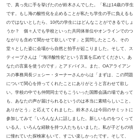
で、真っ先に手を挙げたのが鈴木さんでした。「私は14歳の学生
です。もし海の酸性化を止めることが私たち学生の手に負えるも
のではないとしたら、10代の学生にはどんなことができるでしょ
うか？ 個々人でも学校といった共同体単位やオンラインでのつ
ながりも含めて聞かせて欲しいです」と質問したところ、その
堂々とした姿に会場から自然と拍手が起こりました。そして、ス
ティーブさんは「“海洋酸性化”という言葉を広めてください。あ
なたの言葉を使うのです」とアドバイス。また、OAアライアン
スの事務局長ジェシー・ターナーさんからは「まずは、この問題
について関心を持ってくれたことにありがとうと言わせて欲し
い。学校の中でも仲間同士でもこういった国際会議の場であって
も、あなたの声が届けられるというのは本当に素晴らしいこと。
ありがとう」と応えてくれました。鈴木さんは今回のサミットに
参加してみて「いろんな人に話しました。新しいものをつくって
いる人、いろんな経験を持つ人たちもいました。私が子どもの頃
に憧れていた探検家もいて、すごい楽しかったです。そして、