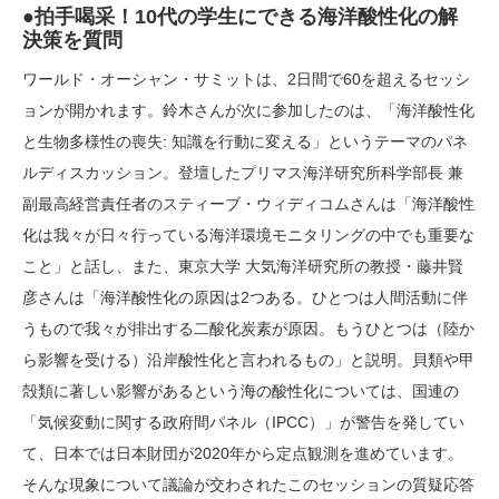
●拍手喝采！10代の学生にできる海洋酸性化の解
決策を質問
ワールド・オーシャン・サミットは、2日間で60を超えるセッシ
ョンが開かれます。鈴木さんが次に参加したのは、「海洋酸性化
と生物多様性の喪失: 知識を行動に変える」というテーマのパネ
ルディスカッション。登壇したプリマス海洋研究所科学部長 兼
副最高経営責任者のスティーブ・ウィディコムさんは「海洋酸性
化は我々が日々行っている海洋環境モニタリングの中でも重要な
こと」と話し、また、東京大学 大気海洋研究所の教授・藤井賢
彦さんは「海洋酸性化の原因は2つある。ひとつは人間活動に伴
うもので我々が排出する二酸化炭素が原因。もうひとつは（陸か
ら影響を受ける）沿岸酸性化と言われるもの」と説明。貝類や甲
殻類に著しい影響があるという海の酸性化については、国連の
「気候変動に関する政府間パネル（IPCC）」が警告を発してい
て、日本では日本財団が2020年から定点観測を進めています。
そんな現象について議論が交わされたこのセッションの質疑応答