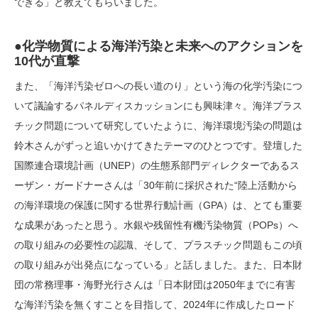
できる」と教えてもらいました。
●化学物質による海洋汚染と未来へのアクションを
10代が直撃
また、「海洋汚染ゼロへの長い道のり」という海の化学汚染につ
いて議論するパネルディスカッションにも興味津々。海洋プラス
チック問題について研究していたように、海洋環境汚染の問題は
鈴木さんがずっと追いかけてきたテーマのひとつです。登壇した
国際連合環境計画（UNEP）の生態系部門ディレクターであるス
ーザン・ガードナーさんは「30年前に採択された“陸上活動から
の海洋環境の保護に関する世界行動計画（GPA）は、とても重要
な成果があったと思う。水銀や残留性有機汚染物質（POPs）へ
の取り組みの必要性の認識、そして、プラスチック問題もこの頃
の取り組みが出発点になっている」と話しました。また、日本財
団の常務理事・海野光行さんは「日本財団は2050年までに有害
な海洋汚染を無くすことを目指して、2024年に作成したロード