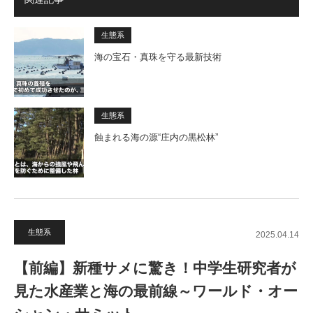
生態系
海の宝石・真珠を守る最新技術
生態系
蝕まれる海の源“庄内の黒松林”
生態系
2025.04.14
【前編】新種サメに驚き！中学生研究者が
見た水産業と海の最前線～ワールド・オー