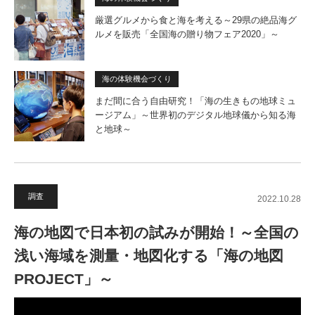
厳選グルメから食と海を考える～29県の絶品海グ
ルメを販売「全国海の贈り物フェア2020」～
海の体験機会づくり
まだ間に合う自由研究！「海の生きもの地球ミュ
ージアム」～世界初のデジタル地球儀から知る海
と地球～
調査
2022.10.28
海の地図で日本初の試みが開始！～全国の
浅い海域を測量・地図化する「海の地図
PROJECT」～