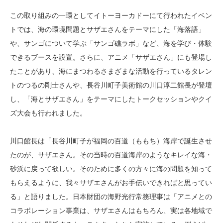
この取り組みの一環としてイトーヨーカドーにて行われたイベン
トでは、海の環境問題とサザエさんをテーマにした「海落語」
や、サンゴについて学ぶ「サンゴ礁ラボ」など、海を学び・体験
できるブースを設置。さらに、アニメ「サザエさん」にも登場し
たことがあり、海にまつわるさまざまな活動を行っているタレン
トのつるの剛士さんや、長谷川町子美術館の川口淳二館長が登壇
し、「海とサザエさん」をテーマにしたトークセッションやクイ
ズ大会も行われました。
川口館長は「長谷川町子が福岡の百道（ももち）海岸で誕生させ
たのが、サザエさん。その当時の百道海岸のようなキレイな海・
砂浜に戻って欲しい。そのために多くの方々に海の問題を知って
もらえるように、我々サザエさんがお手伝いできればと思ってい
る」と語りました。日本財団の海野光行常務理事は「アニメとの
コラボレーション事業は、サザエさんはもちろん、実は各地域で