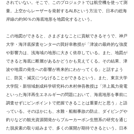
されていない。そこで、このプロジェクトでは航空機を使って測
量。上空からレーザーを発射するALBという方法で、日本の総海
岸線の約90％の海底地形を地図化するという。
この地図ができると、さまざまなことに貢献できるそうで、神戸
大学・海洋底探査センターの巽好幸教授が「津波の最終的な強度
や影響力は、浅海域の地形に大きく依存している。また、地図が
できると海底に断層があるかどうかも見えてくる。その結果、津
波や地震の発生への影響が将来的にわかってくる」と話すよう
に、防災・減災につなげることができるという。また、東京大学
大学院・新領域創成科学研究科の木村伸吾教授は「洋上風力発電
といった海洋再生エネルギーの問題において、海底地形を事前に
調査せずにピンポイントで把握できることは重要だと思う」と語
っている。そのほかにも、水難・船舶事故の防止、ダイビングや
釣りなどの観光資源開発からブルーカーボン生態系の研究を通じ
た脱炭素の取り組みまで、多くの展開が期待できるという。日本