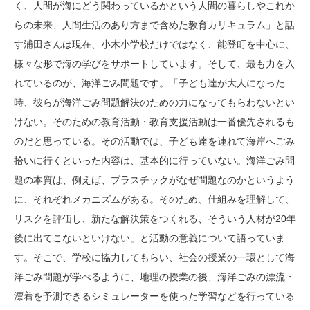
く、人間が海にどう関わっているかという人間の暮らしやこれか
らの未来、人間生活のあり方まで含めた教育カリキュラム」と話
す浦田さんは現在、小木小学校だけではなく、能登町を中心に、
様々な形で海の学びをサポートしています。そして、最も力を入
れているのが、海洋ごみ問題です。「子ども達が大人になった
時、彼らが海洋ごみ問題解決のための力になってもらわないとい
けない。そのための教育活動・教育支援活動は一番優先されるも
のだと思っている。その活動では、子ども達を連れて海岸へごみ
拾いに行くといった内容は、基本的に行っていない。海洋ごみ問
題の本質は、例えば、プラスチックがなぜ問題なのかというよう
に、それぞれメカニズムがある。そのため、仕組みを理解して、
リスクを評価し、新たな解決策をつくれる、そういう人材が20年
後に出てこないといけない」と活動の意義について語っていま
す。そこで、学校に協力してもらい、社会の授業の一環として海
洋ごみ問題が学べるように、地理の授業の後、海洋ごみの漂流・
漂着を予測できるシミュレーターを使った学習などを行っている