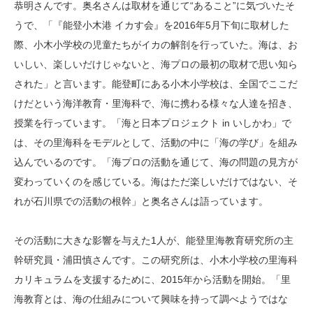
恭明さんです。奥名さんは取材を通じて“あること”に気づいたそ
うで、「『能登小木港 イカす会』を2016年5月下旬に取材した
際、小木小学校の児童たちがイカの解剖を行っていた。海は、お
いしい、楽しいだけじゃないと、海プロの最初の取材で思い知ら
された」と言います。能登町にある小木小学校は、全国でここだ
けだという海洋教育・里海科で、海に携わる様々な人達を招き、
授業を行っています。「海と日本プロジェクト in いしかわ」で
は、その里海科をモデルとして、活動の中に「海の学び」を組み
込んでいるのです。「海プロの活動を通じて、海の問題の見方が
変わっていくのを感じている。海はただ楽しいだけではない、そ
れが石川県での活動の根幹」と奥名さんは語っています。
その活動に大きな影響を与えた1人が、能登里海教育研究所の主
幹研究員・浦田慎さんです。この研究所は、小木小学校の里海科
カリキュラムを支援するために、2015年から活動を開始。「里
海教育とは、海の仕組みについて興味を持って調べようではな