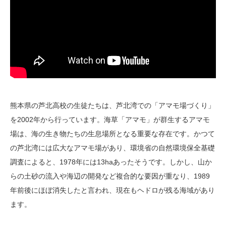
熊本県の芦北高校の生徒たちは、芦北湾での「アマモ場づくり」
を2002年から行っています。海草「アマモ」が群生するアマモ
場は、海の生き物たちの生息場所となる重要な存在です。かつて
の芦北湾には広大なアマモ場があり、環境省の自然環境保全基礎
調査によると、1978年には13haあったそうです。しかし、山か
らの土砂の流入や海辺の開発など複合的な要因が重なり、1989
年前後にほぼ消失したと言われ、現在もヘドロが残る海域があり
ます。