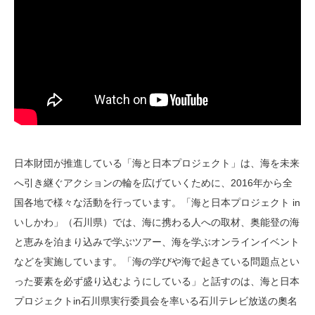
日本財団が推進している「海と日本プロジェクト」は、海を未来
へ引き継ぐアクションの輪を広げていくために、2016年から全
国各地で様々な活動を行っています。「海と日本プロジェクト in
いしかわ」（石川県）では、海に携わる人への取材、奥能登の海
と恵みを泊まり込みで学ぶツアー、海を学ぶオンラインイベント
などを実施しています。「海の学びや海で起きている問題点とい
った要素を必ず盛り込むようにしている」と話すのは、海と日本
プロジェクトin石川県実行委員会を率いる石川テレビ放送の奧名