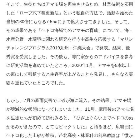
そこで、生徒たちはアマモ場を再生させるため、林業技術を応用
した「ロープ式下種更新法」という独自の方法で、活動を始めた
当初の30倍にもなる7.5haにまで拡大させてきました。そして、
その成果である「ヘドロ海域でのアマモの育成」について、海・
水産分野・水環境に関わる研究を行う中高生を応援する「マリン
チャレンジプログラム2019九州・沖縄大会」で発表。結果、優
秀賞を受賞しました。その後も、専門家からのアドバイスを参考
に研究活動を進めていたところ、2020年1月、アマモを5本以上
の束にして移植すると生存率が上がることを発見し、さらなる実
験を重ねていたところでした。
しかし、7月の豪雨災害で土砂が海に流入。その結果、アマモ場
が壊滅的な状態になってしまいました。11月、豪雨後のアマモ場
を生徒たちが初めて訪れみると、「ひざ上ぐらいまでヘドロのぬ
かるみがきたので、とてもビックリした」と語るほど、広範囲に
ヘドロ化した土砂が堆積。芦北高校・林業科の前島教諭は「微か