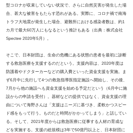
型コロナが収束していない状況で、さらに自然災害が発生した場
合、甚大な被害をもたらす恐れがある。実際に、コロナ禍で南海
トラフ大地震が発生した場合、避難所における感染者数は、約1
カ月で最大60万人にもなるという推計もある（出典：株式会社
Spectee 2020年5月）。
そこで、日本財団は、生命の危機にある状態の患者を最初に診断
する救急医療を支援するのだという。支援内容は、2020年度は
防護着やドクターカーなどの購入費といった資金支援を実施。ま
ず6月中に先行して4つの救急指導医指定施設へ開始し、その後、
7月から他の施設へも資金支援を始める予定だという（6月中に施
設からの申請を受付）。器材などの提供ではなく、資金支援の理
由について海野さんは「支援はニーズに基づき、柔軟かつスピー
ド感をもって行う。ものだと時間がかかってしまう」と話してい
る。そして、2021年度からは救急医療に従事する人材の育成な
どを実施する。支援の総規模は3年で50億円以上と、日本財団に