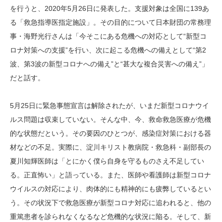
を行うと、2020年5月26日に発表した。支援対象は全国に139あ
る「救急指導医指定施設」。その目的について日本財団の常務理
事・海野光行さんは「今そこにある危機への対応として“新型コ
ロナ対策への支援”を行い、次に起こる危機への備えとして“第2
波、第3波の新型コロナへの備え”と“甚大な複合災害への備え”」
だと話す。
5月25日に緊急事態宣言は解除されたが、いまだ新型コロナウイ
ルス問題は収束していない。そんな中、今、救命救急医療が危機
的な状態だという。その要因のひとつが、感染症対策における器
材などの不足。実際に、淀川キリスト教病院・救急科・副部長の
夏川知輝医師は「とにかく僕ら自身を守るものさえ不足してい
る。正直怖い」と語っている。また、医師や看護師は新型コロナ
ウイルスの対応により、肉体的にも精神的にも疲弊しているとい
う。その状況下で救急医療が新型コロナ対応に追われると、他の
重篤患者を診られなくなるなど危機的な状況に陥る。そして、新