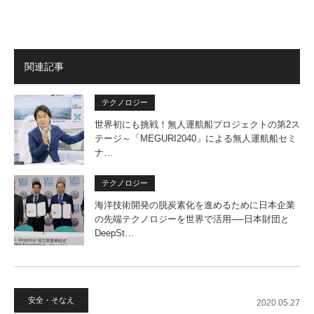
関連記事
テクノロジー
世界初にも挑戦！無人運航船プロジェクトの第2ス
テージ～「MEGURI2040」による無人運航船セミ
ナ…
テクノロジー
海洋技術開発の脱炭素化を進めるために日本企業
の先端テクノロジーを世界で活用──日本財団と
DeepSt…
安全・そなえ
2020.05.27