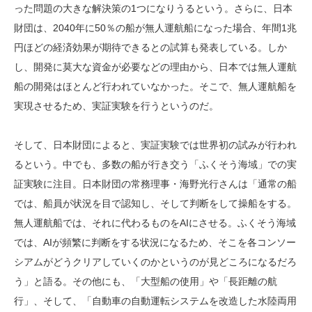
った問題の大きな解決策の1つになりうるという。さらに、日本
財団は、2040年に50％の船が無人運航船になった場合、年間1兆
円ほどの経済効果が期待できるとの試算も発表している。しか
し、開発に莫大な資金が必要などの理由から、日本では無人運航
船の開発はほとんど行われていなかった。そこで、無人運航船を
実現させるため、実証実験を行うというのだ。
そして、日本財団によると、実証実験では世界初の試みが行われ
るという。中でも、多数の船が行き交う「ふくそう海域」での実
証実験に注目。日本財団の常務理事・海野光行さんは「通常の船
では、船員が状況を目で認知し、そして判断をして操船をする。
無人運航船では、それに代わるものをAIにさせる。ふくそう海域
では、AIが頻繁に判断をする状況になるため、そこを各コンソー
シアムがどうクリアしていくのかというのが見どころになるだろ
う」と語る。その他にも、「大型船の使用」や「長距離の航
行」、そして、「自動車の自動運転システムを改造した水陸両用