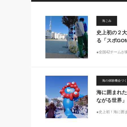
海ごみ
史上初の２大
る「スポGO
●全国42チームが
海の体験機会づく
海に囲まれた
ながる世界」
●史上初！海に囲