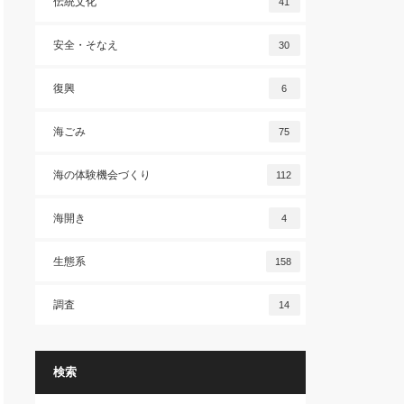
伝統文化
41
安全・そなえ
30
復興
6
海ごみ
75
海の体験機会づくり
112
海開き
4
生態系
158
調査
14
検索