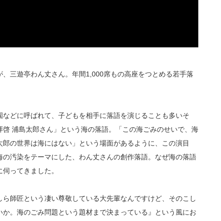
、三遊亭わん丈さん。年間1,000席もの高座をつとめる若手落
園などに呼ばれて、子どもを相手に落語を演じることも多いそ
拝啓 浦島太郎さん」という海の落語。「この海ごみのせいで、海
太郎の世界は海にはない」という場面があるように、この演目
海の汚染をテーマにした、わん丈さんの創作落語。なぜ海の落語
に伺ってきました。
しら師匠という凄い尊敬している大先輩なんですけど、そのこし
いか。海のごみ問題という題材まで決まっている』という風にお