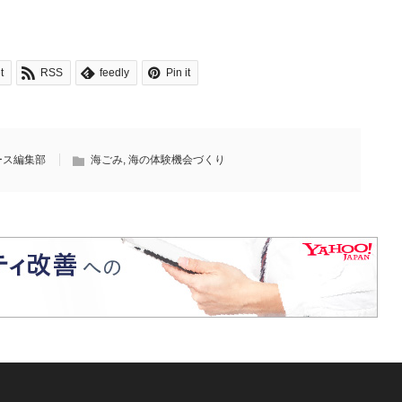
t
RSS
feedly
Pin it
ース編集部
海ごみ
,
海の体験機会づくり