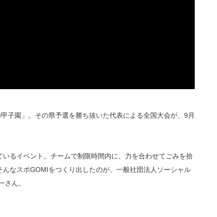
I甲子園」。その県予選を勝ち抜いた代表による全国大会が、9月
されているイベント。チームで制限時間内に、力を合わせてごみを拾
んなスポGOMIをつくり出したのが、一般社団法人ソーシャル
一さん。