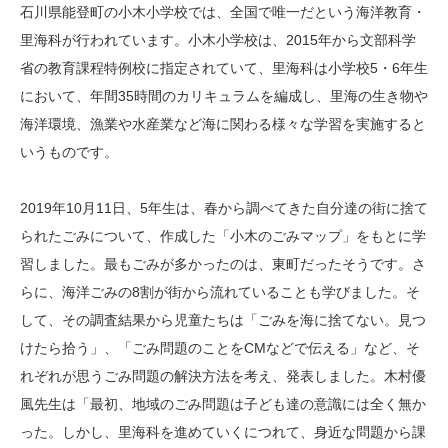
石川県能登町の小木小学校では、全国で唯一だという海洋教育・
里海科が行われています。小木小学校は、2015年から文部科学
省の教育課程特例校に指定されていて、里海科は小学校5・6年生
において、年間35時間のカリキュラムを編成し、里海の生き物や
海洋環境、漁業や水産業など海に関わる様々な学習を実施すると
いうものです。
2019年10月11日、5年生は、春から調べてきた自分達の街に捨て
られたごみについて、作成した「小木のごみマップ」をもとに学
習しました。最もごみが多かったのは、東町だったそうです。さ
らに、海洋ごみの8割が街から流れていることも学びました。そ
して、その調査結果から児童たちは「ごみを海に捨てない。見つ
けたら拾う」、「ごみ問題のことをCMなどで伝える」など、そ
れぞれが思うごみ問題の解決方法を考え、発表しました。木村優
風先生は「最初、地域のごみ問題は子ども達の意識には全く無か
った。しかし、里海科を進めていくにつれて、身近な問題から課