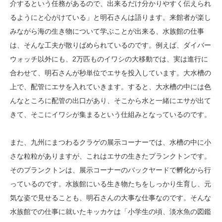
介するという任務があるので、出来るだけ分かりやすく伝えられ
るようにと心がけている」と明石さんは語ります。来館者が楽し
みながら海の生き物について学ぶことが出来る、水族館の仕事
は、そんな工夫が散りばめられているのです。例えば、ダイバー
ウォッチ以外にも、2万匹ものイワシの大移動では、実は進行に
合わせて、明石さんが秒単位でエサを投入しています。大水槽の
上で、配管にエサを入れていきます。すると、大水槽の中には色
んなところに配管の出口があり、そこから水と一緒にエサが出て
きて、そこにイワシが集まるという仕組みとなっているのです。
また、九州にまつわるクラゲの展示コーナーでは、水槽の中に小
さな粒粒がありますが、これはエサの生きたプランクトンです。
そのプランクトンは、展示コーナーのバックヤードで孵化から行
っているのです。水族館にいる生き物たちをしっかり生育し、元
気な姿で見せることも、明石さんの大事な仕事なのです。そんな
水族館での仕事に就いたキッカケは「小学生の頃、淡水魚の図鑑