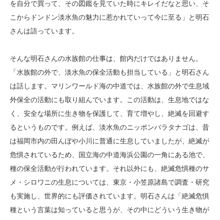
を自分で買って、その図鑑を見ていた時にキレイだなと思い、そ
こからドンドン淡水魚の魅力に惹かれていって今に至る」と明石
さんは語っています。
そんな明石さんの水族館の仕事は、館内だけではありません。
「水族館の外で、淡水魚の保全活動も担当している」と明石さん
は話します。マリンワールド海の中道では、水族館の外で生息域
外保全の活動にも取り組んでいます。この活動は、生息地ではな
く、安全な場所に生き物を保護して、育て増やし、絶滅を回避す
るというものです。例えば、淡水魚のニッポンバラタナゴは、昔
は福岡市内の田んぼや小川に普通に生息していましたが、絶滅が
危惧されているため、国立海の中道海浜公園の一角にある池で、
種の保全活動が行われています。それ以外にも、絶滅危惧種のサ
メ・シロワニの生息については、東京・小笠原諸島で調査・研究
も実施し、世界的にも評価されています。明石さんは「絶滅危惧
種という言葉は知っていると思うが、その中にどういう生き物が