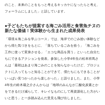
のこと、未来のことをもっと考えるキッカケになったらと考え、
フォーラムにしました」と話しています。
●子どもたちが提案する海ごみ活用と食害魚チヌの
新たな価値！実体験から生まれた成果発表
「環境＆海ごみを学ぶコース」では、海岸でのごみ拾い体験など
から得た気づきをもとに、「落ちているごみを拾う」「海ごみを
工作に使って変身させる」「エコな商品を買う」といった自分た
ちにできるアクションを発表。参加した小学4年生の松本祥馬さ
んは「最初はあまり海ごみのことを知らなかったけど、プロジェ
クトに入ってもっと知ることができて、僕たちにもできることが
いっぱい見つかったから楽しかった」と語りました。また、小学
4年生の鈴木蔵之介さんからは「地球のみんなが二酸化炭素とか
をできるだけ減らして、キレイなものにして再資源化した方がい
いと思う」と一歩踏み込んだ意見も飛び出しました。