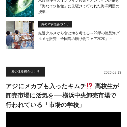
水族館からのオンライン授業～オンライン謎解き
「海なぞ水族館」に先駆けて行われた海洋問題の
授業～
海の体験機会づくり
厳選グルメから食と海を考える～29県の絶品海グ
ルメを販売「全国海の贈り物フェア2020」～
海の体験機会づくり
2026.02.13
アジにメカブも入ったキムチ
高校生が
卸売市場に活気を──横浜中央卸売市場で
行われている「市場の学校」