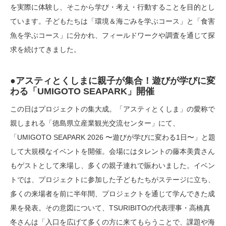
を実際に体験し、そこから学び・考え・行動することを目的とし
ています。子どもたちは「環境＆海ごみを学ぶコース」と「食害
魚を学ぶコース」に分かれ、フィールドワークや調査を通じて探
求を続けてきました。
●アスティとくしまに親子が集合！遊びが学びに変
わる「UMIGOTO SEAPARK」開催
この日はプロジェクトの集大成。「アスティとくしま」の愛称で
親しまれる「徳島県立産業観光交流センター」にて、
「UMIGOTO SEAPARK 2026 〜遊びが学びに変わる1日〜」と題
して大規模なイベントを開催。会場にはタレントの藤本美貴さん
もゲストとして来場し、多くの親子連れで賑わいました。イベン
トでは、プロジェクトに参加した子どもたちがステージに立ち、
多くの来場者を前に半年間、プロジェクトを通じて学んできた成
果を発表。その意図について、TSURIBITOの代表理事・高橋真
冬さんは「入口を広げて多くの方に来てもらうことで、課題や海