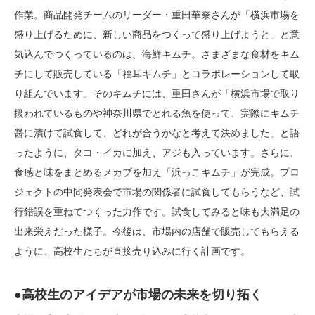
作業。商品開発チームのリーダー・重田華奈さんが「横浜市場を
盛り上げるために、新しい商品をつくって盛り上げようと」と意
気込んでつくっているのは、海鮮キムチ。さまざまな食材をキム
チにして販売している「福耳キムチ」とコラボレーションして取
り組んでいます。そのキムチには、重田さんが「横浜市場で取り
扱われているものや神奈川県でとれる魚を使って、実際にキムチ
醤に漬けて試食して、どれが合うかなと考えて決めました」と語
ったように、タコ・イカに加え、アジも入っています。さらに、
食感と味をまとめるメカブを加え「浜っこキムチ」が完成。プロ
ジェクトの中間発表会で市場の関係者に試食してもらうなど、試
行錯誤を重ねてつくった力作です。試食してみると味も大満足の
出来栄えだった様子。今後は、市場内の店舗で販売してもらえる
ように、高校生たちが直接売り込みに行く計画です。
●高校生のアイデアが市場の未来を切り拓く