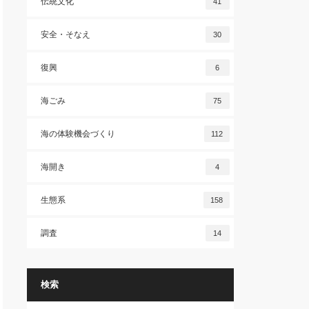
伝統文化
41
安全・そなえ
30
復興
6
海ごみ
75
海の体験機会づくり
112
海開き
4
生態系
158
調査
14
検索