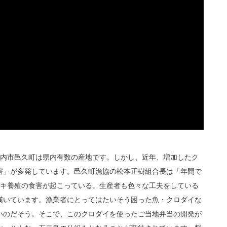
戸内市邑久町は県内有数の産地です。しかし、近年、増加したク
害」が多発しています。邑久町漁協の松本正樹組合長は「年間で
カキ養殖の食害が起こっている。生産者も色々な工夫をしている
嘆いています。漁業者にとってはたいそう困った魚・クロダイな
いのだそう。そこで、このクロダイを使ったご当地弁当の開発が