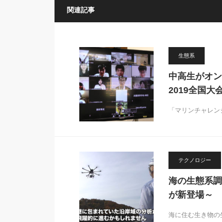
関連記事
生態系
中高生がオン
2019全国大
「マリンチャレンジ
テクノロジー
海の生態系調
が新登場～
海に住む生き物の