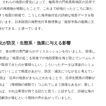
た。それらの地形の変化によって、輪島市の門前黒島地区の沿岸で
底の堆積物が移動したことで、これまで砂地だったところに新た
伴う地震の前後で、こうした海岸線付近の詳細な地形データを取
言います。日本財団の海野光行常務理事は「能登半島の復興に欠
待ができる」と述べています。
化が防災・生態系・漁業に与える影響
いて、各分野の専門家らがディスカッションを行いました。登壇し
員教授は「地震が起こる前後での地殻変動を海と陸とでシームレス
が取得できたのが素晴らしい。こういったデータは津波のシミュ
ねていくことで精度があがり、防災・減災につながると考えてい
教授は「沿岸の地形がきちんとわかることで、沿岸生態系の理解が
表は「（堆積物の移動で）つぶれてしまう漁場もあるが、新しく
れば、それは希望が持てる話だと思う」と話すなど、詳細な海の
題解決が進むという期待の声があがっていました。