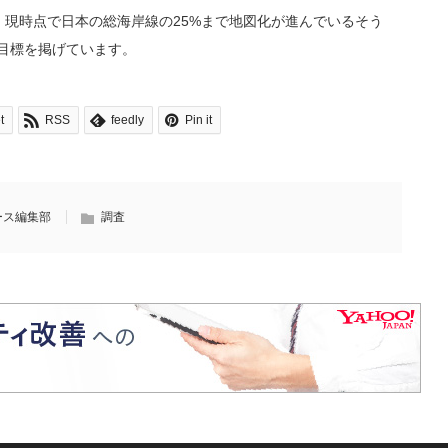
Tは、現時点で日本の総海岸線の25%まで地図化が進んでいるそう
く目標を掲げています。
t
RSS
feedly
Pin it
ース編集部
調査