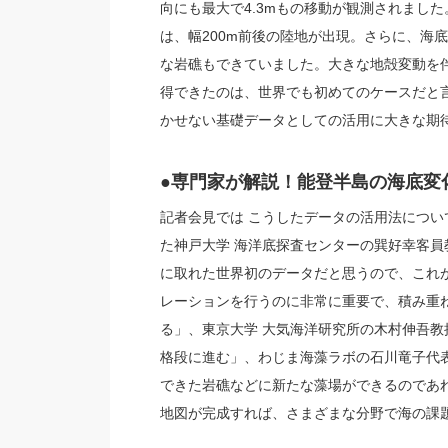
向にも最大で4.3mもの移動が観測されまし
は、幅200m前後の陸地が出現。さらに、海
な岩礁もできていました。大きな地殻変動を
得できたのは、世界でも初めてのケースだと
かせない基礎データとしての活用に大きな期
●専門家が解説！能登半島の海底変
記者会見では こうしたデータの活用法につ
た神戸大学 海洋底探査センターの巽好幸客
に取れた世界初のデータだと思うので、これ
レーションを行うのに非常に重要で、積み重
る」、東京大学 大気海洋研究所の木村伸吾
格段に進む」、わじま海藻ラボの石川竜子代
できた岩礁などに新たな藻場ができるのであ
地図が完成すれば、さまざまな分野で海の課