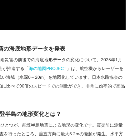
新の海底地形データを発表
豪雨災害の前後での海底地形データの変化について、2025年1月
会が推進する「
海の地図PROJECT
」は、航空機からレーザーを
い海域（水深0～20m）を地図化しています。日本水路協会の
舶に比べて90倍のスピードでの測量ができ、非常に効率的で高品
能登半島の地形変化とは？
とのひとつが、能登半島地震による地形の変化です。震災前に測量
調査を行ったところ、垂直方向に最大5.2mの隆起が発生、水平方