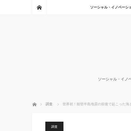
ホーム
ソーシャル・イノベーシ
ソーシャル・イノベ
ホーム
調査
世界初！能登半島地震の前後で起こった海と
調査