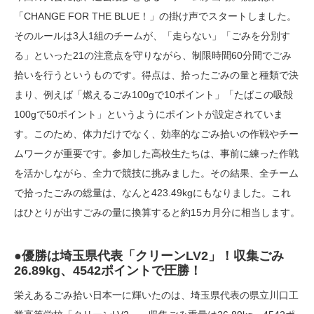
「CHANGE FOR THE BLUE！」の掛け声でスタートしました。
そのルールは3人1組のチームが、「走らない」「ごみを分別す
る」といった21の注意点を守りながら、制限時間60分間でごみ
拾いを行うというものです。得点は、拾ったごみの量と種類で決
まり、例えば「燃えるごみ100gで10ポイント」「たばこの吸殻
100gで50ポイント」というようにポイントが設定されていま
す。このため、体力だけでなく、効率的なごみ拾いの作戦やチー
ムワークが重要です。参加した高校生たちは、事前に練った作戦
を活かしながら、全力で競技に挑みました。その結果、全チーム
で拾ったごみの総量は、なんと423.49kgにもなりました。これ
はひとりが出すごみの量に換算すると約15カ月分に相当します。
●優勝は埼玉県代表「クリーンLV2」！収集ごみ
26.89kg、4542ポイントで圧勝！
栄えあるごみ拾い日本一に輝いたのは、埼玉県代表の県立川口工