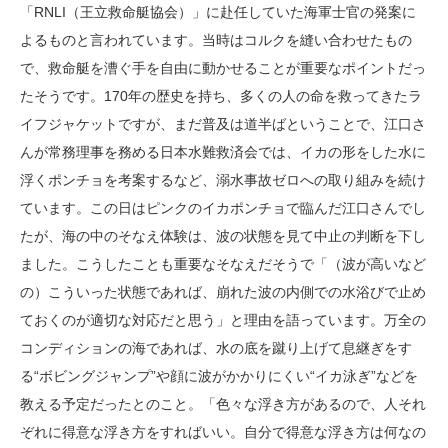
「RNLI（王立救命艇協会）」に赴任していた海軍士官の発案に
よるものと言われています。当時はコルクを縫い合わせたもの
で、救命艇を漕ぐ手を自由に動かせることが重要なポイントだっ
たそうです。170年の歴史を持ち、多くの人の命を救ってきたラ
イフジャケットですが、まだ普及は道半ばということで、江口さ
んが常務理事を務める日本水難救済会では、イカの形をした水に
浮くポンチョを考案するなど、溺水事故ゼロへの取り組みを続け
ています。この日はピンクのイカポンチョで臨んだ江口さんでし
たが、海の中のそなえ体験は、波の状態を見て中止の判断を下し
ました。こうしたことも重要なそなえだそうで「（波が高いなど
の）こういった状態であれば、崩れた波の内側での水浴びで止め
ておくのが適切な対応だと思う」と理由を語っています。万全の
コンディションの海であれば、水の底を蹴り上げて息継ぎをす
る“ボビングジャンプ”や顔に波がかかりにくい“イカ泳ぎ”などを
教える予定だったとのこと。「色々な浮き方があるので、人それ
ぞれに得意な浮き方をすればいい。自分で得意な浮き方は何なの