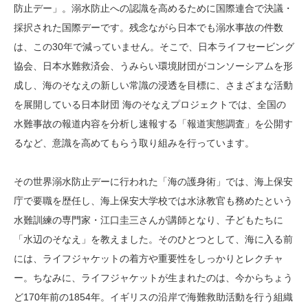
防止デー」。溺水防止への認識を高めるために国際連合で決議・
採択された国際デーです。残念ながら日本でも溺水事故の件数
は、この30年で減っていません。そこで、日本ライフセービング
協会、日本水難救済会、うみらい環境財団がコンソーシアムを形
成し、海のそなえの新しい常識の浸透を目標に、さまざまな活動
を展開している日本財団 海のそなえプロジェクトでは、全国の
水難事故の報道内容を分析し速報する「報道実態調査」を公開す
るなど、意識を高めてもらう取り組みを行っています。
その世界溺水防止デーに行われた「海の護身術」では、海上保安
庁で要職を歴任し、海上保安大学校では水泳教官も務めたという
水難訓練の専門家・江口圭三さんが講師となり、子どもたちに
「水辺のそなえ」を教えました。そのひとつとして、海に入る前
には、ライフジャケットの着方や重要性をしっかりとレクチャ
ー。ちなみに、ライフジャケットが生まれたのは、今からちょう
ど170年前の1854年。イギリスの沿岸で海難救助活動を行う組織