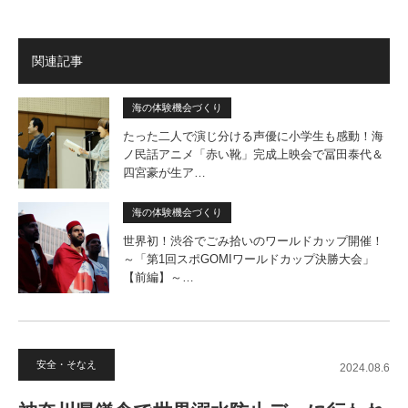
関連記事
海の体験機会づくり
たった二人で演じ分ける声優に小学生も感動！海
ノ民話アニメ「赤い靴」完成上映会で冨田泰代＆
四宮豪が生ア…
海の体験機会づくり
世界初！渋谷でごみ拾いのワールドカップ開催！
～「第1回スポGOMIワールドカップ決勝大会」
【前編】～…
安全・そなえ
2024.08.6