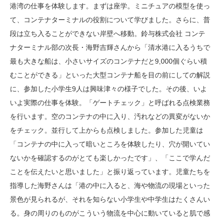
港湾の仕事を体験します。まずは座学。ミニチュアの模型を使っ
て、コンテナターミナルの役割について学びました。さらに、普
段は立ち入ることができない岸壁へ移動。鈴与株式会社 コンテ
ナターミナル部の次長・海野吉輝さんから「清水港に入るうちで
最も大きな船は、小さいサイズのコンテナだと9,000個ぐらい積
むことができる」といった大型コンテナ船を目の前にしての解説
に、参加した小学生9人は興味津々の様子でした。その後、いよ
いよ実際の仕事を体験。「ゲートチェック」と呼ばれる点検業務
を行います。空のコンテナの中に入り、汚れなどの異変がないか
をチェック。並行して上からも点検しました。参加した児童は
「コンテナの中に入って暗いところを体験したり、穴が開いてい
ないかを確認するのがとても楽しかったです」、「ここで学んだ
ことを伝えたいと思いました」と振り返っています。児童たちを
指導した海野さんは「港の中に入ると、海や物流の現場といった
景色が見られるが、それを知らない小学生や中学生はたくさんい
る。身の周りのものがこういう物流を中心に動いていると肌で感