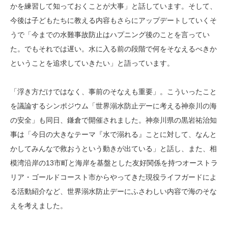
かを練習して知っておくことが大事」と話しています。そして、
今後は子どもたちに教える内容もさらにアップデートしていくそ
うで「今までの水難事故防止はハプニング後のことを言ってい
た。でもそれでは遅い。水に入る前の段階で何をそなえるべきか
ということを追求していきたい」と語っています。
「浮き方だけではなく、事前のそなえも重要」。こういったこと
を議論するシンポジウム「世界溺水防止デーに考える神奈川の海
の安全」も同日、鎌倉で開催されました。神奈川県の黒岩祐治知
事は「今日の大きなテーマ『水で溺れる』ことに対して、なんと
かしてみんなで救おうという動きが出ている」と話し、また、相
模湾沿岸の13市町と海岸を基盤とした友好関係を持つオーストラ
リア・ゴールドコースト市からやってきた現役ライフガードによ
る活動紹介など、世界溺水防止デーにふさわしい内容で海のそな
えを考えました。